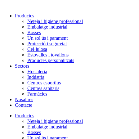
Vés
al
Productes
contingut
Neteja i higiene professional
Embalatge industrial
Bosses
Un sol ús i parament
Protecció i seguretat
Cel·lulosa
Estovalles i tovallons
Productes personalitzats
Sectors
Hostaleria
Indústria
Centres esportius
Centres sanitaris
Farmàcies
Nosaltres
Contacte
Productes
Neteja i higiene professional
Embalatge industrial
Bosses
Un sol ús i parament