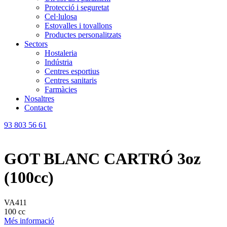
Protecció i seguretat
Cel·lulosa
Estovalles i tovallons
Productes personalitzats
Sectors
Hostaleria
Indústria
Centres esportius
Centres sanitaris
Farmàcies
Nosaltres
Contacte
93 803 56 61
GOT BLANC CARTRÓ 3oz
(100cc)
VA411
100 cc
Més informació