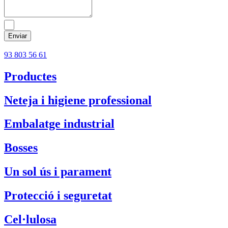
He llegit i accepto la
política de privacitat
Enviar
93 803 56 61
Productes
Neteja i higiene professional
Embalatge industrial
Bosses
Un sol ús i parament
Protecció i seguretat
Cel·lulosa